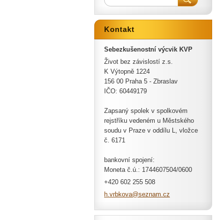
Kontakt
Sebezkušenostní výcvik KVP
Život bez závislostí z.s.
K Výtopně 1224
156 00 Praha 5 - Zbraslav
IČO: 60449179
Zapsaný spolek v spolkovém
rejstříku vedeném u Městského
soudu v Praze v oddílu L, vložce
č. 6171
bankovní spojení:
Moneta č.ú.: 1744607504/0600
+420 602 255 508
h.vrbkov
a@seznam
.cz