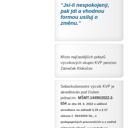
"Jsi-li nespokojený,
pak jdi a vhodnou
formou usiluj
o
změnu."
Místo nejčastějších pobytů
výcvikových skupin KVP penzion
Zámeček Klokočov.
Sebezkušenostní výcvik KVP je
akreditován pod číslem
jednacím:
MŠMT-14490/2022-2-
654
ze dne 28. 6. 2022 o udělení
akreditace na základě § 25 a § 27
zákona č. 563/2004 Sb., o
pedagogických pracovnících a o změně
některých zákonů, a v souladu se