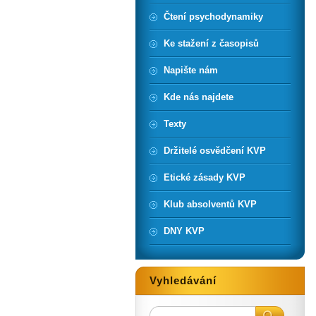
Čtení psychodynamiky
Ke stažení z časopisů
Napište nám
Kde nás najdete
Texty
Držitelé osvědčení KVP
Etické zásady KVP
Klub absolventů KVP
DNY KVP
Vyhledávání