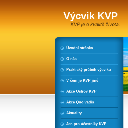
Výcvik KVP
KVP je o kvalitě života.
Úvodní stránka
O nás
Praktický průběh výcviku
V čem je KVP jiné
Akce Ostrov KVP
Akce Quo vadis
Aktuality
Jen pro účastníky KVP