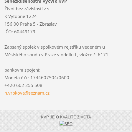
Sebezkušenostní výcvik KVP
Život bez závislostí z.s.
K Výtopně 1224
156 00 Praha 5 - Zbraslav
IČO: 60449179
Zapsaný spolek v spolkovém rejstříku vedeném u
Městského soudu v Praze v oddílu L, vložce č. 6171
bankovní spojení:
Moneta č.ú.: 1744607504/0600
+420 602 255 508
h.vrbkov
a@seznam
.cz
KVP JE O KVALITĚ ŽIVOTA