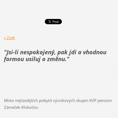
« Zpět
"Jsi-li nespokojený, pak jdi a vhodnou
formou usiluj
o změnu."
Místo nejčastějších pobytů výcvikových skupin KVP penzion
Zámeček Klokočov.