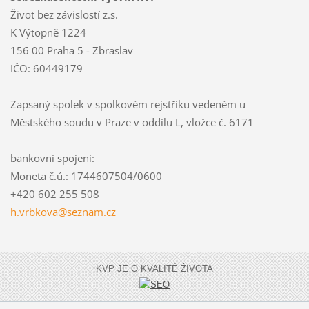
Život bez závislostí z.s.
K Výtopně 1224
156 00 Praha 5 - Zbraslav
IČO: 60449179
Zapsaný spolek v spolkovém rejstříku vedeném u
Městského soudu v Praze v oddílu L, vložce č. 6171
bankovní spojení:
Moneta č.ú.: 1744607504/0600
+420 602 255 508
h.vrbkov
a@seznam
.cz
KVP JE O KVALITĚ ŽIVOTA