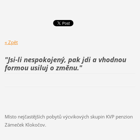
« Zpět
"Jsi-li nespokojený, pak jdi a vhodnou
formou usiluj
o změnu."
Místo nejčastějších pobytů výcvikových skupin KVP penzion
Zámeček Klokočov.