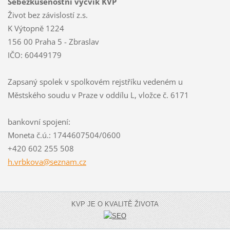
Sebezkušenostní výcvik KVP
Život bez závislostí z.s.
K Výtopně 1224
156 00 Praha 5 - Zbraslav
IČO: 60449179
Zapsaný spolek v spolkovém rejstříku vedeném u
Městského soudu v Praze v oddílu L, vložce č. 6171
bankovní spojení:
Moneta č.ú.: 1744607504/0600
+420 602 255 508
h.vrbkov
a@seznam
.cz
KVP JE O KVALITĚ ŽIVOTA