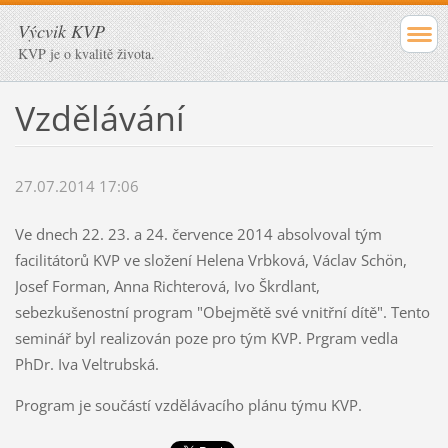
Výcvik KVP
KVP je o kvalitě života.
Vzdělávání
27.07.2014 17:06
Ve dnech 22. 23. a 24. července 2014 absolvoval tým
facilitátorů KVP ve složení Helena Vrbková, Václav Schön,
Josef Forman, Anna Richterová, Ivo Škrdlant,
sebezkušenostní program "Obejmětě své vnitřní dítě". Tento
seminář byl realizován poze pro tým KVP. Prgram vedla
PhDr. Iva Veltrubská.
Program je součástí vzdělávacího plánu týmu KVP.