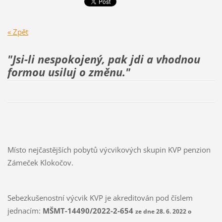
« Zpět
"Jsi-li nespokojený, pak jdi a vhodnou
formou usiluj
o změnu."
Místo nejčastějších pobytů výcvikových skupin KVP penzion
Zámeček Klokočov.
Sebezkušenostní výcvik KVP je akreditován pod číslem
jednacím:
MŠMT-14490/2022-2-654
ze dne 28. 6. 2022 o