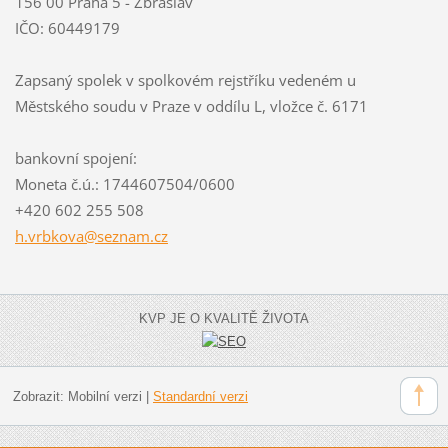
156 00 Praha 5 - Zbraslav
IČO: 60449179
Zapsaný spolek v spolkovém rejstříku vedeném u
Městského soudu v Praze v oddílu L, vložce č. 6171
bankovní spojení:
Moneta č.ú.: 1744607504/0600
+420 602 255 508
h.vrbkov
a@seznam
.cz
KVP JE O KVALITĚ ŽIVOTA
Zobrazit:
Mobilní verzi
|
Standardní verzi