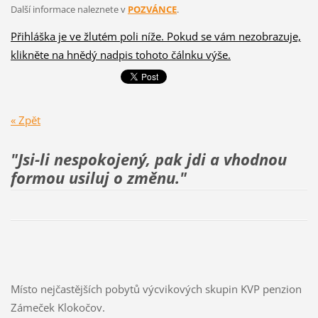
Další informace naleznete v
POZVÁNCE
.
Přihláška je ve žlutém poli níže. Pokud se vám nezobrazuje,
klikněte na hnědý nadpis tohoto čálnku výše.
« Zpět
"Jsi-li nespokojený, pak jdi a vhodnou
formou usiluj
o změnu."
Místo nejčastějších pobytů výcvikových skupin KVP penzion
Zámeček Klokočov.