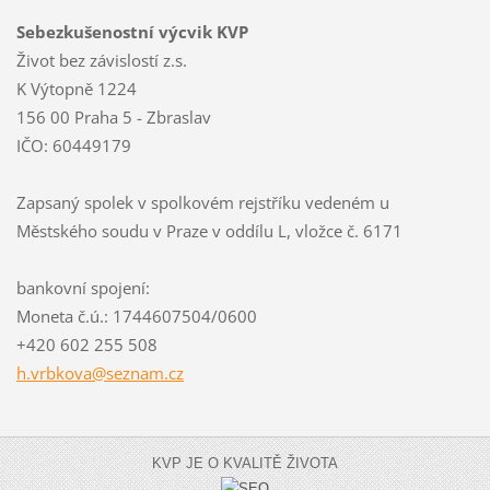
Sebezkušenostní výcvik KVP
Život bez závislostí z.s.
K Výtopně 1224
156 00 Praha 5 - Zbraslav
IČO: 60449179
Zapsaný spolek v spolkovém rejstříku vedeném u
Městského soudu v Praze v oddílu L, vložce č. 6171
bankovní spojení:
Moneta č.ú.: 1744607504/0600
+420 602 255 508
h.vrbkov
a@seznam
.cz
KVP JE O KVALITĚ ŽIVOTA