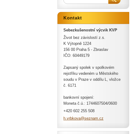
Kontakt
Sebezkušenostní výcvik KVP
Život bez závislostí z.s.
K Výtopně 1224
156 00 Praha 5 - Zbraslav
IČO: 60449179
Zapsaný spolek v spolkovém
rejstříku vedeném u Městského
soudu v Praze v oddílu L, vložce
č. 6171
bankovní spojení:
Moneta č.ú.: 1744607504/0600
+420 602 255 508
h.vrbkov
a@seznam
.cz