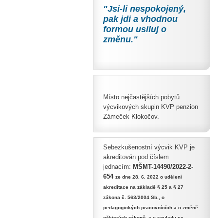
"Jsi-li nespokojený,
pak jdi a vhodnou
formou usiluj
o
změnu."
Místo nejčastějších pobytů
výcvikových skupin KVP penzion
Zámeček Klokočov.
Sebezkušenostní výcvik KVP je
akreditován pod číslem
jednacím:
MŠMT-14490/2022-2-
654
ze dne 28. 6. 2022 o udělení
akreditace na základě § 25 a § 27
zákona č. 563/2004 Sb., o
pedagogických pracovnících a o změně
některých zákonů, a v souladu se