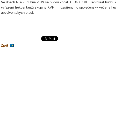
Ve dnech 6. a 7. dubna 2019 se budou konat X. DNY KVP. Tentokrát budou dí
vyřazení frekventantů skupiny KVP III rozšířeny i o společenský večer s h
absolventských prací.
Zpět