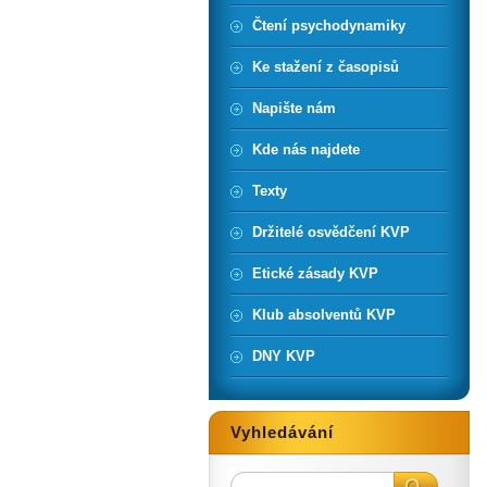
Čtení psychodynamiky
Ke stažení z časopisů
Napište nám
Kde nás najdete
Texty
Držitelé osvědčení KVP
Etické zásady KVP
Klub absolventů KVP
DNY KVP
Vyhledávání