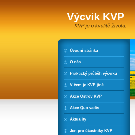
Výcvik KVP
KVP je o kvalitě života.
Úvodní stránka
O nás
Praktický průběh výcviku
V čem je KVP jiné
Akce Ostrov KVP
Akce Quo vadis
Aktuality
Jen pro účastníky KVP