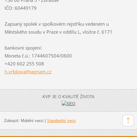
156 00 Praha 5 - Zbraslav
IČO: 60449179
Zapsaný spolek v spolkovém rejstříku vedeném u
Městského soudu v Praze v oddílu L, vložce č. 6171
bankovní spojení:
Moneta č.ú.: 1744607504/0600
+420 602 255 508
h.vrbkov
a@seznam
.cz
KVP JE O KVALITĚ ŽIVOTA
Zobrazit:
Mobilní verzi
|
Standardní verzi