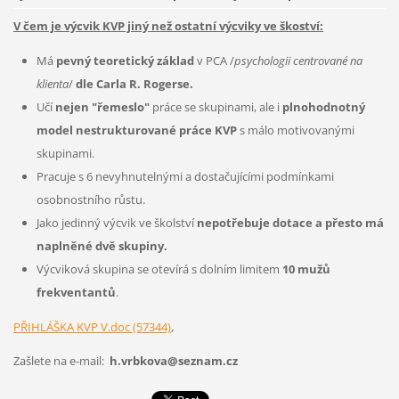
V čem je výcvik KVP jiný než ostatní výcviky ve škoství:
Má
pevný teoretický základ
v PCA /
psychologii centrované na
klienta
/
dle Carla R. Rogerse.
Učí
nejen "řemeslo"
práce se skupinami, ale i
plnohodnotný
model nestrukturované práce KVP
s málo motivovanými
skupinami.
Pracuje s 6 nevyhnutelnými a dostačujícími podmínkami
osobnostního růstu.
Jako jedinný výcvik ve školství
nepotřebuje dotace a přesto má
naplněné dvě skupiny.
Výcviková skupina se otevírá s dolním limitem
10 mužů
frekventantů
.
PŘIHLÁŠKA KVP V.doc (57344)
,
Zašlete na e-mail:
h.vrbkova@seznam.cz