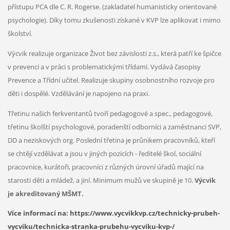
přístupu PCA dle C. R. Rogerse. (zakladatel humanisticky orientované
psychologie). Díky tomu zkušenosti získané v KVP lze aplikovat i mimo
školství.
Výcvik realizuje organizace Život bez závislosti z.s., která patří ke špičce
v prevenci a v práci s problematickými třídami. Vydává časopisy
Prevence a Třídní učitel. Realizuje skupiny osobnostního rozvoje pro
děti i dospělé. Vzdělávání je napojeno na praxi.
Třetinu našich ferkventantů tvoří pedagogové a spec., pedagogové,
třetinu školští psychologové, poradenští odborníci a zaměstnanci SVP,
DD a neziskových org. Poslední třetina je průnikem pracovníků, kteří
se chtějí vzdělávat a jsou v jiných pozicích - ředitelé škol, sociální
pracovnice, kurátoři, pracovníci z různých úrovní úřadů mající na
starosti děti a mládež, a jiní. Minimum mužů ve skupině je 10.
Výcvik
je akreditovaný MŠMT.
Více informací na: https://www.vycvikkvp.cz/technicky-prubeh-
vycviku/technicka-stranka-prubehu-vycviku-kvp-/