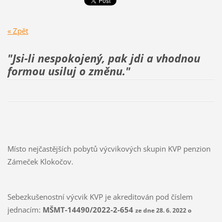
« Zpět
"Jsi-li nespokojený, pak jdi a vhodnou
formou usiluj
o změnu."
Místo nejčastějších pobytů výcvikových skupin KVP penzion
Zámeček Klokočov.
Sebezkušenostní výcvik KVP je akreditován pod číslem
jednacím:
MŠMT-14490/2022-2-654
ze dne 28. 6. 2022 o