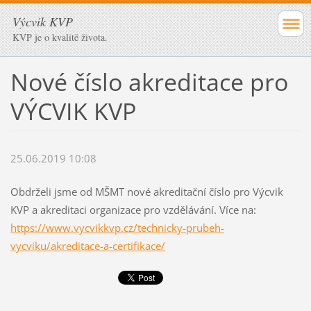
Výcvik KVP
KVP je o kvalitě života.
Nové číslo akreditace pro
VÝCVIK KVP
25.06.2019 10:08
Obdrželi jsme od MŠMT nové akreditační číslo pro Výcvik
KVP a akreditaci organizace pro vzdělávání. Více na:
https://www.vycvikkvp.cz/technicky-prubeh-
vycviku/akreditace-a-certifikace/