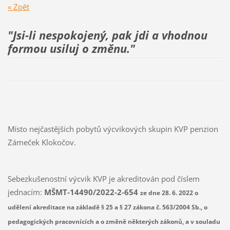
« Zpět
"Jsi-li nespokojený, pak jdi a vhodnou
formou usiluj
o změnu."
Místo nejčastějších pobytů výcvikových skupin KVP penzion
Zámeček Klokočov.
Sebezkušenostní výcvik KVP je akreditován pod číslem
jednacím:
MŠMT-14490/2022-2-654
ze dne 28. 6. 2022 o
udělení akreditace na základě § 25 a § 27 zákona č. 563/2004 Sb., o
pedagogických pracovnících a o změně některých zákonů, a v souladu