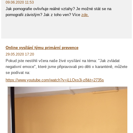
09.06.2020 11:53
Jak pornografie ovlivňuje reálné vztahy? Je možné stát se na
pornografii závislým? Jak z toho ven? Více
zde.
Online vysílání týmu primární prevence
29.05.2020 17:20
Pokud jste nestihli včera naše živé vysílání na téma: "Jak zvládat
negativní emoce", které jsme připravovali pro děti v karanténě, můžete
se podívat na:
https://www.youtube.com/watch?v=iLLOxs3i-z8&t=2735s