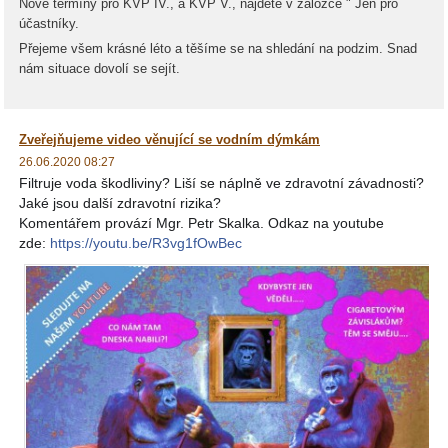
Nové termíny pro KVP IV., a KVP V., najdete v záložce " Jen pro
účastníky.
Přejeme všem krásné léto a těšíme se na shledání na podzim. Snad
nám situace dovolí se sejít.
Zveřejňujeme video věnující se vodním dýmkám
26.06.2020 08:27
Filtruje voda škodliviny? Liší se náplně ve zdravotní závadnosti?
Jaké jsou další zdravotní rizika?
Komentářem provází Mgr. Petr Skalka. Odkaz na youtube
zde:
https://youtu.be/
R3vg1fOwBec