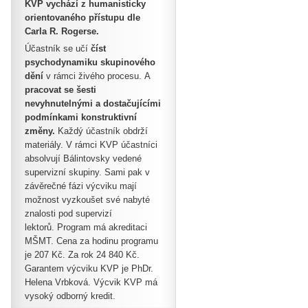
KVP vychází z humanisticky
orientovaného přístupu dle
Carla R. Rogerse.
Účastník se učí
číst
psychodynamiku skupinového
dění
v rámci živého procesu.
A
pracovat se šesti
nevyhnutelnými a dostačujícími
podmínkami konstruktivní
změny.
Každý účastník obdrží
materiály. V rámci KVP účastníci
absolvují Bálintovsky vedené
supervizní skupiny. Sami pak v
závěrečné fázi výcviku mají
možnost vyzkoušet své nabyté
znalosti pod supervizí
lektorů. Program má akreditaci
MŠMT. Cena za hodinu programu
je 207 Kč. Za rok 24 840 Kč.
Garantem výcviku KVP je PhDr.
Helena Vrbková. Výcvik KVP má
vysoký odborný kredit.