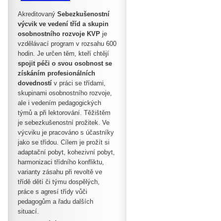
Akreditovaný
Sebezkušenostní
výcvik ve vedení tříd a skupin
osobnostního rozvoje KVP
je
vzdělávací program v rozsahu 600
hodin. Je určen těm, kteří chtějí
spojit péči o svou osobnost se
získáním profesionálních
dovedností
v práci se třídami,
skupinami osobnostního rozvoje,
ale i vedením pedagogických
týmů a při lektorování. Těžištěm
je sebezkušenostní prožitek. Ve
výcviku je pracováno s účastníky
jako se třídou. Cílem je prožít si
adaptační pobyt, kohezivní pobyt,
harmonizaci třídního konfliktu,
varianty zásahu při revoltě ve
třídě dětí či týmu dospělých,
práce s agresí třídy vůči
pedagogům a řadu dalších
situací.