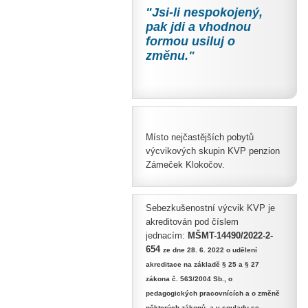
"Jsi-li nespokojený,
pak jdi a vhodnou
formou usiluj
o
změnu."
Místo nejčastějších pobytů
výcvikových skupin KVP penzion
Zámeček Klokočov.
Sebezkušenostní výcvik KVP je
akreditován pod číslem
jednacím:
MŠMT-14490/2022-2-
654
ze dne 28. 6. 2022 o udělení
akreditace na základě § 25 a § 27
zákona č. 563/2004 Sb., o
pedagogických pracovnících a o změně
některých zákonů, a v souladu se