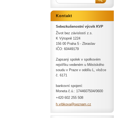
Kontakt
Sebezkušenostní výcvik KVP
Život bez závislostí z.s.
K Výtopně 1224
156 00 Praha 5 - Zbraslav
IČO: 60449179
Zapsaný spolek v spolkovém
rejstříku vedeném u Městského
soudu v Praze v oddílu L, vložce
č. 6171
bankovní spojení:
Moneta č.ú.: 1744607504/0600
+420 602 255 508
h.vrbkov
a@seznam
.cz