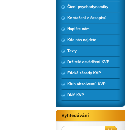
Čtení psychodynamiky
Ke stažení z časopisů
Napište nám
Kde nás najdete
Texty
Držitelé osvědčení KVP
Etické zásady KVP
Klub absolventů KVP
DNY KVP
Vyhledávání