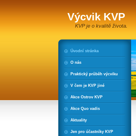
Výcvik KVP
KVP je o kvalitě života.
Úvodní stránka
O nás
Praktický průběh výcviku
V čem je KVP jiné
Akce Ostrov KVP
Akce Quo vadis
Aktuality
Jen pro účastníky KVP