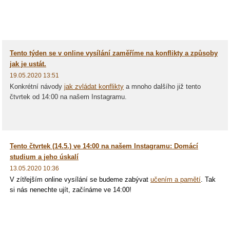
Tento týden se v online vysílání zaměříme na konflikty a způsoby
jak je ustát.
19.05.2020 13:51
Konkrétní návody
jak zvládat konflikty
a mnoho dalšího již tento
čtvrtek od 14:00 na našem Instagramu.
Tento čtvrtek (14.5.) ve 14:00 na našem Instagramu: Domácí
studium a jeho úskalí
13.05.2020 10:36
V zítřejším online vysílání se budeme zabývat
učením a pamětí
. Tak
si nás nenechte ujít, začínáme ve 14:00!